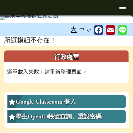
臺南市新營國小
導覽列
跳至主內容區
工具列
⏸
大
中
小
頁尾區域
主內容區域
所選模組不存在！
左邊區域內容
行政處室
選單載入失敗，請重新整理頁面。
右邊區域內容
Google Classroom 登入
學生OpenID帳號查詢、重設密碼