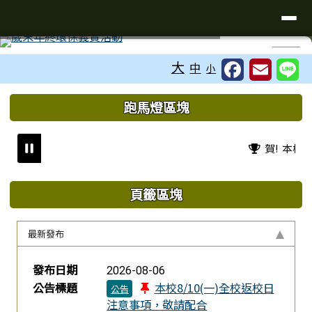
臺南市新營國小
導覽列
跳至主內容區
工具列
⏸
大
中
小
頁尾區域
上中區域內容
跑馬燈區塊
賀! 本校
頁籤區塊
最新發布
新聞列表
發布日期
2026-08-06
公告標題
本校8/10(一)全校返校日
公告
注意事項，敬請配合