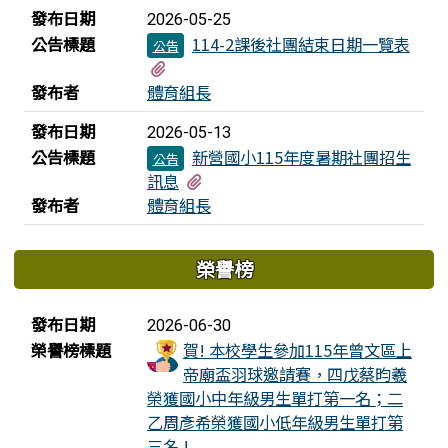
發布日期
2026-05-25
公告標題
114-2課後社團結束日期一覽表
公告
有2個附檔
發布者
體育組長
發布日期
2026-05-13
公告標題
新營國小115年度暑期社團招生
公告
有3個附檔
訊息
發布者
體育組長
榮譽榜
榮譽榜列表
發布日期
2026-06-30
榮譽榜標題
賀! 本校學生參加115年曾文區上
帝廟盃羽球邀請賽，四戊蔡昀羲
榮獲國小中年級男生單打第一名；二
乙周彥希榮獲國小低年級男生單打第
三名 !