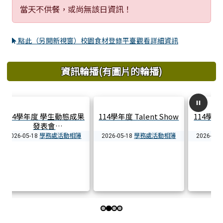
當天不供餐，或尚無該日資訊！
點此（另開新視窗）校園食材登錄平臺觀看詳細資訊
資訊輪播(有圖片的輪播)
t Show
114學年度合作盃班際大
課後社團
隊接力
活動相簿
學務處活動相簿
學務處活動相簿
2026-05-15
2026-05-14
第 3 張，共 4 張