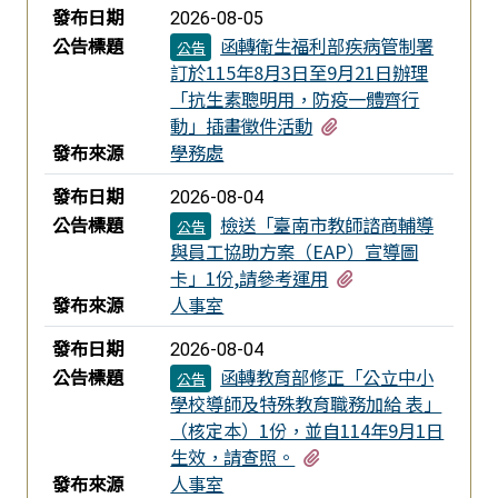
發布日期
2026-08-05
公告標題
函轉衛生福利部疾病管制署
公告
訂於115年8月3日至9月21日辦理
「抗生素聰明用，防疫一體齊行
有1個附檔
動」插畫徵件活動
發布來源
學務處
發布日期
2026-08-04
公告標題
檢送「臺南市教師諮商輔導
公告
與員工協助方案（EAP）宣導圖
有1個附檔
卡」1份,請參考運用
發布來源
人事室
發布日期
2026-08-04
公告標題
函轉教育部修正「公立中小
公告
學校導師及特殊教育職務加給 表」
（核定本）1份，並自114年9月1日
有1個附檔
生效，請查照。
發布來源
人事室