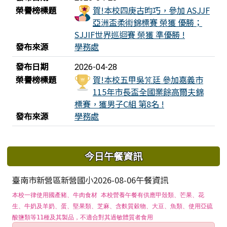
榮譽榜標題
賀!本校四庚古昀巧，參加 ASJJF
亞洲盃柔術錦標賽 榮獲 優勝；
SJJIF世界巡迴賽 榮獲 準優勝 !
發布來源
學務處
發布日期
2026-04-28
榮譽榜標題
賀!本校五甲吳竼廷 參加嘉義市
115年市長盃全國業餘高爾夫錦
標賽，獲男子C組 第8名 !
發布來源
學務處
下中區域內容
今日午餐資訊
臺南市新營區新營國小2026-08-06午餐資訊
本校一律使用國產豬、牛肉食材 本校營養午餐有供應甲殼類、芒果、花
生、牛奶及羊奶、蛋、堅果類、芝麻、含麩質穀物、大豆、魚類、使用亞硫
酸鹽類等11種及其製品，不適合對其過敏體質者食用