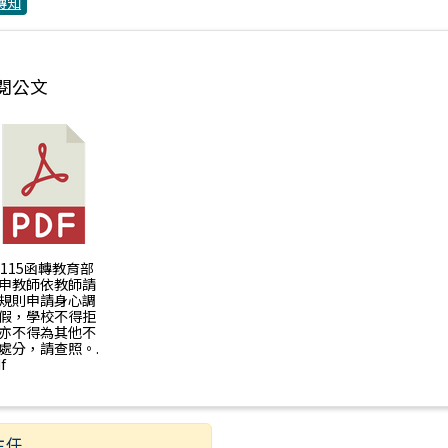
轉知
閱公文
：員工協助方案EAP宣導
) 115函轉教育部
申教師依教師請
規則申請身心調
假，學校不得拒
亦不得為其他不
處分，請查照。.
f
主任