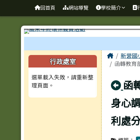
臺南市新營國小
導覽列
跳至主內容區
回首頁
網站導覽
學校簡介
工具列
頁尾區域
主內容
Home
新營國
左邊區域內容
行政處室
函轉教育
選單載入失敗，請重新整
回
函
理頁面。
身心
利處