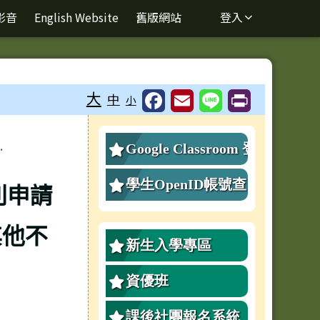
影音
English Website
舊版網站
登入
⏸
大
中
小
右邊區域內容
.
Google Classroom 登
入
學生OpenID帳號查
則申請
詢、重設密碼
其他不
新生入學專區
資優班
課後社團報名系統