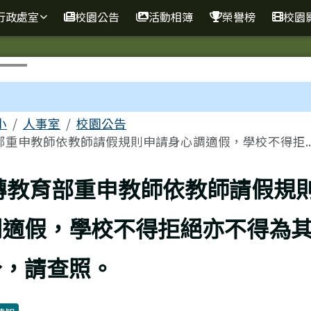
行政處室
校園公告
活動相簿
榮譽榜
校園
區域
小
人事室
校園公告
部重申教師依教師請假規則申請身心調適假，學校不得拒..
上頁
轉教育部重申教師依教師請假規
調適假，學校不得拒絕亦不得為
分，請查照。