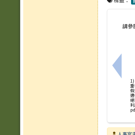
標籤：
請參
上一筆
1
重
假
適
絕
利
pd
發布者
人事室