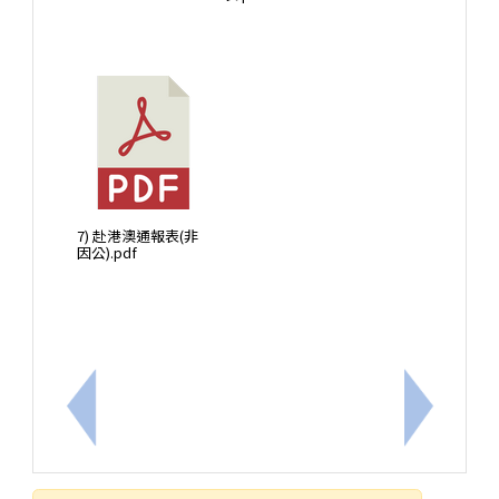
7) 赴港澳通報表(非
因公).pdf
上一筆：勤休制度懶人包
下一筆：