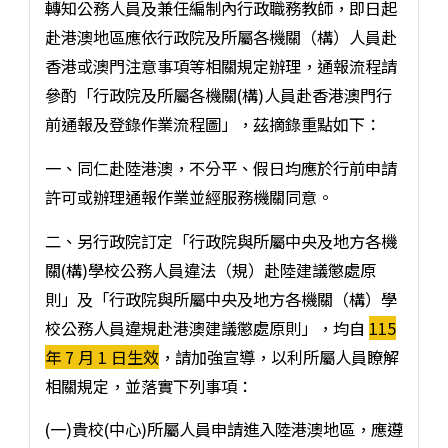
轉知公務人員及兼任編制內行政職務教師，即日起
赴港澳地區應依行政院及所屬各機關（構）人員赴
香港或澳門注意事項等相關規定辦理，通報流程請
參酌「行政院及所屬各機關(構)人員赴香港澳門行
前通報及登錄作業流程圖」，茲摘錄重點如下：
一、同仁赴陸港澳，不分平、假日均應於行前申請
許可或辦理通報作業並經服務機關同意。
二、另行政院訂定「行政院與所屬中央及地方各機
關(構)學校公務人員違法（規）赴陸建議懲處原
則」及「行政院與所屬中央及地方各機關（構）學
校公務人員違規赴港澳建議懲處原則」，均自
115
年 7 月 1 日生效
，請加強宣導，以利所屬人員瞭解
相關規定，並落實下列事項：
(一)貴校(中心)所屬人員申請進入陸港澳地區，應遵