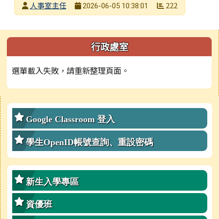
發布者
人事室主任
222
2026-06-05 10:38:01
發布日期
瀏覽次數
左邊區域內容
行政處室
選單載入失敗，請重新整理頁面。
右邊區域內容
Google Classroom 登入
學生OpenID帳號查詢、重設密碼
新生入學專區
資優班