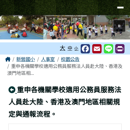
臺南市新營國小
導覽列
跳至主內容區
⏸
工具列
大
中
小
頁尾區域
主內容區域
Home
新營國小
人事室
校園公告
重申各機關學校適用公務員服務法人員赴大陸、香港及
澳門地區相...
回上頁
重申各機關學校適用公務員服務法
人員赴大陸、香港及澳門地區相關規
定與通報流程。