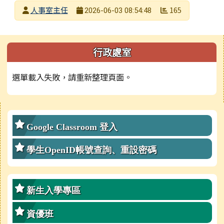
發布者
人事室主任
165
2026-06-03 08:54:48
發布日期
瀏覽次數
左邊區域內容
行政處室
選單載入失敗，請重新整理頁面。
右邊區域內容
Google Classroom 登入
學生OpenID帳號查詢、重設密碼
新生入學專區
資優班