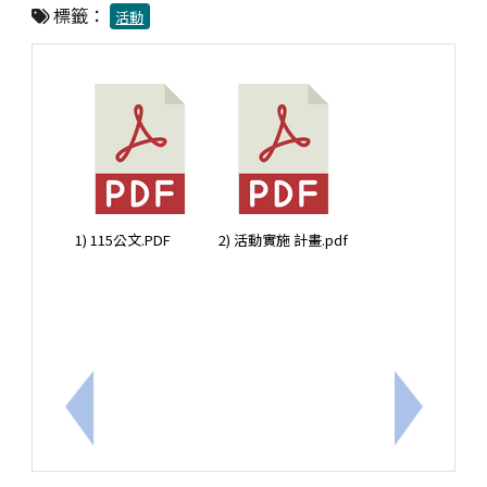
標籤：
活動
1) 115公文.PDF
2) 活動實施 計畫.pdf
上一筆：檢送本府115學年度特約托育機構名單1份，
下一筆：