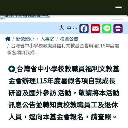
臺南市新營國小
導覽列
跳至主內容區
工具列
⏸
大
中
小
頁尾區域
主內容區域
Home
新營國小
人事室
校園公告
台灣省中小學校教職員福利文教基金會辦理115年度暑
假各項自我成...
回上頁
台灣省中小學校教職員福利文教基
金會辦理115年度暑假各項自我成長
研習及國外參訪 活動，敬請將本活動
訊息公告並轉知貴校教職員工及退休
人員，逕向本基金會報名，請查照。