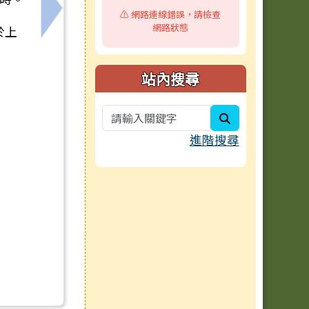
⚠️ 網路連線錯誤，請檢查
源班長期代理教師甄選第二次甄選結果暨第三次甄選公告
下一筆：臺南市新營區新營國民小學115學年
網路狀態
於上
站內搜尋
search
進階搜尋