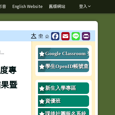
影音
English Website
舊版網站
登入
⏸
大
中
小
右邊區域內容
.
Google Classroom 登
入
學生OpenID帳號查
年度專
詢、重設密碼
結果暨
新生入學專區
資優班
課後社團報名系統