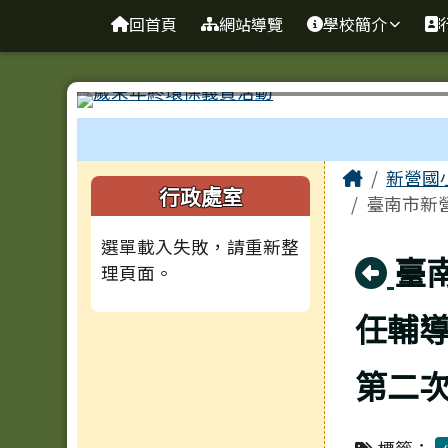
臺南市新營國小
導覽列
跳至主內容區
回首頁
網站導覽
學校簡介
工具列
頁尾區域
主內容
Home
新營國
左邊區域內容
行政處室
臺南市新營
選單載入失敗，請重新整
回
臺
理頁面。
任輔
第二