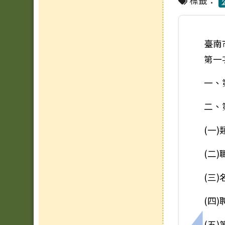
標籤：
臺南
第一
一、
二、
(一
(二
(三
(四)
(五