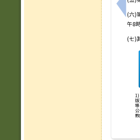
上一筆
(六
午8
(七
1
版
導
公
教