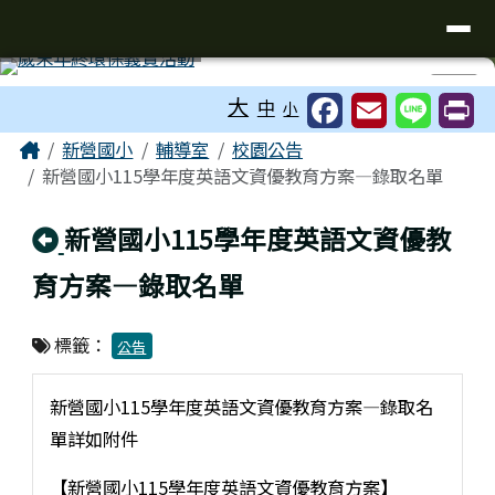
臺南市新營國小
導覽列
跳至主內容區
工具列
⏸
大
中
小
頁尾區域
主內容區域
Home
新營國小
輔導室
校園公告
新營國小115學年度英語文資優教育方案—錄取名單
回上頁
新營國小115學年度英語文資優教
育方案—錄取名單
標籤：
公告
新營國小115學年度英語文資優教育方案—錄取名
單詳如附件
【新營國小115學年度英語文資優教育方案】