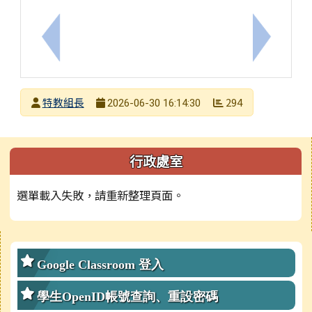
上一筆：臺南市新營區新營國民小學115學年度一般
下一筆：
發布者
特教組長
294
2026-06-30 16:14:30
發布日期
瀏覽次數
左邊區域內容
行政處室
選單載入失敗，請重新整理頁面。
右邊區域內容
Google Classroom 登入
學生OpenID帳號查詢、重設密碼