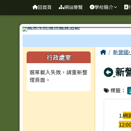
臺南市新營國小
導覽列
跳至主內容區
回首頁
網站導覽
學校簡介
工具列
頁尾區域
主內容
Home
新營國
左邊區域內容
行政處室
回
新
選單載入失敗，請重新整
理頁面。
標籤：
1.
網路
12:0