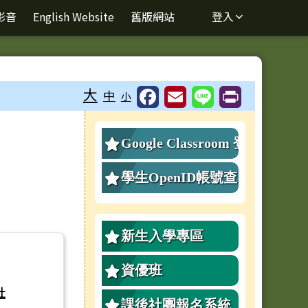
影音
English Website
舊版網站
登入
⏸
大
中
小
右邊區域內容
Google Classroom 登
息
入
學生OpenID帳號查
詢、重設密碼
新生入學專區
資優班
社
課後社團報名系統