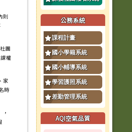
內則
公務系統
事
課程計畫
後社團
國小學籍系統
選課權
國小輔導系統
、家
學習護照系統
名時
差勤管理系統
」，
AQI空氣品質
報