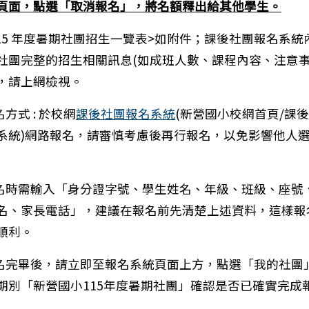
頁面，點選「取消報名」，將名額釋出給其他學生。
<115 年度暑期社團招生一覽表>如附件；課後社團報名系統
社團完整的招生相關訊息(如成班人數、課程內容、注意
.)，請上網檢視。
名方式 : 於校網
課後社團報名系統
(新營國小校網首頁/課
系統)網路報名，請審慎考慮後再行報名，以免影響他人
報名時需輸入「身分證字號、學生姓名、年級、班級、座號
名、家長電話」，建議在報名前先清楚上述資料，這樣報
順利。
：114-2課後社團結束日期一覽表
報名完畢後，請立即至報名系統頁面上方，點選「我的社團
期別「新營國小115年度暑期社團」確認是否已確實完成