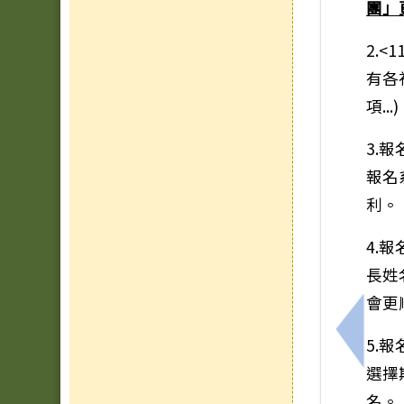
團」
2.
有各
項..
3.報
報名
利。
4.
長姓
會更
上一筆
5.
選擇
名。