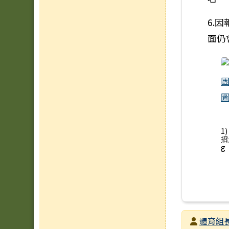
6.
面仍
1
招
g
發布者
體育組