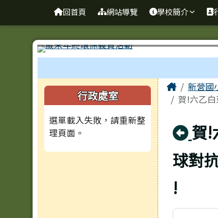
臺南市新營國小
導覽列
跳至主內容區
回首頁
網站導覽
學校簡介
工具列
頁尾區域
主內容
Home
新營國
左邊區域內容
行政處室
賀!六乙白
選單載入失敗，請重新整
回
賀
理頁面。
球對抗
!