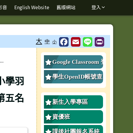
影音
English Website
舊版網站
登入
⏸
大
中
小
右邊區域內容
.
Google Classroom 登
入
學生OpenID帳號查
小學羽
詢、重設密碼
第五名
新生入學專區
資優班
課後社團報名系統