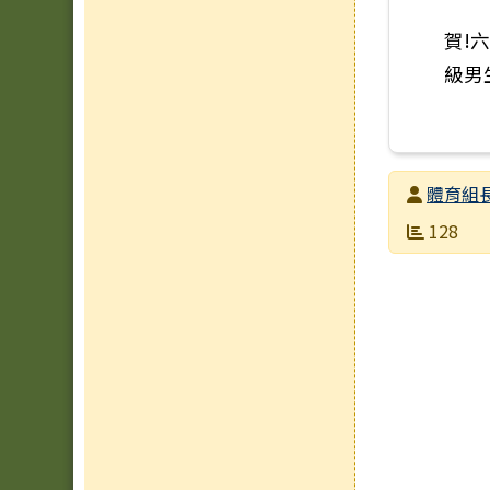
賀!
級男
發布者
體育組
發布日期
瀏覽次數
128