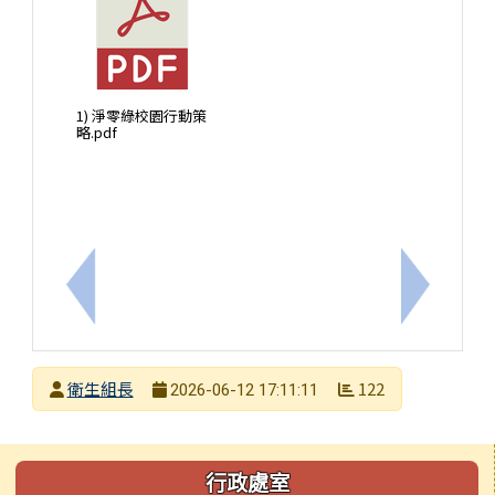
1) 淨零綠校園行動策
略.pdf
上一筆：臺南市政府文化局6月「劇場ART報馬仔」
下一筆：
發布者
衛生組長
122
2026-06-12 17:11:11
發布日期
瀏覽次數
左邊區域內容
行政處室