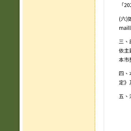
「2
(六
mai
三、
依主
本市
四、
定》
五、