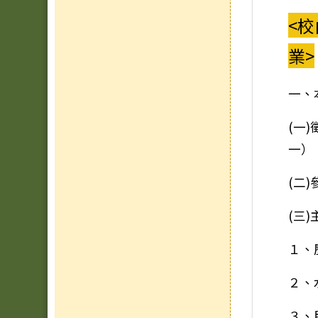
<校
業>
一、
(一
一）
(二
(三
１、
２、
３、