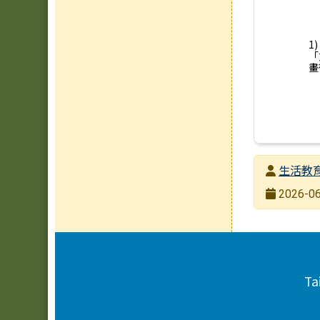
1
「
畫
發布者
生活教
發布日期
2026-06
瀏覽次數
頁尾區域內容
Ta