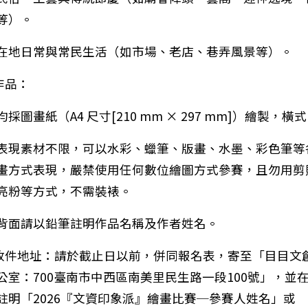
等）。
在地日常與常民生活（如市場、老店、巷弄風景等）。
)作品：
採圖畫紙（A4 尺寸[210 mm × 297 mm]）繪製，橫
表現素材不限，可以水彩、蠟筆、版畫、水墨、彩色筆等
畫方式表現，嚴禁使用任何數位繪圖方式參賽，且勿用剪
亮粉等方式，不需裝裱。
背面請以鉛筆註明作品名稱及作者姓名。
：衛生福利部預防熱傷害衛教宣導素材(如附件)
)收件地址：請於截止日以前，併同報名表，寄至「目目文
公室：700臺南市中西區南美里民生路一段100號」，並
註明「2026『文資印象派』繪畫比賽─參賽人姓名」或