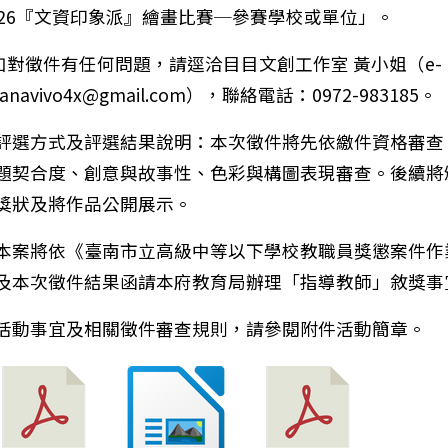
026『文資印象派』繪畫比賽─參賽學校或單位」。
)如對徵件有任何問題，請逕洽目目文創工作室 黃小姐（e-
llanavivo4x@gmail.com），聯絡電話：0972-983185。
評選方式及評選結果說明：本次徵件將先依繳件資格審查
題契合度、創意與故事性、色彩與構圖表現審查。後續將
獎狀及將作品公開展示。
本案將依《臺南市立高級中等以下學校教職員獎懲案件作
及本次徵件結果函請本府教育局辦理「指導教師」敘獎事
活動事宜及相關徵件審查規則，請參閱附件活動簡章。