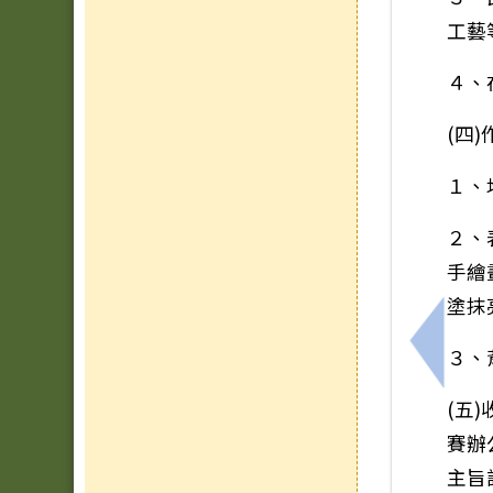
工藝
４、
(四
１、均
２、
手繪
塗抹
３、
上一筆
(五
賽辦
主旨