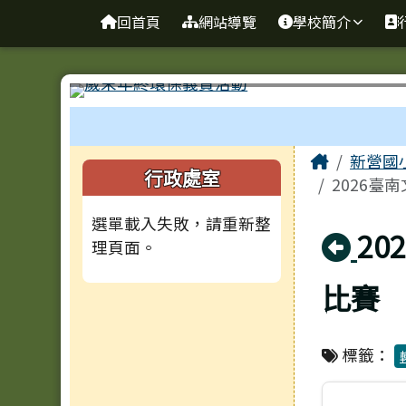
臺南市新營國小
導覽列
跳至主內容區
回首頁
網站導覽
學校簡介
工具列
頁尾區域
主內容
Home
新營國
左邊區域內容
行政處室
2026
選單載入失敗，請重新整
回
2
理頁面。
比賽
標籤：