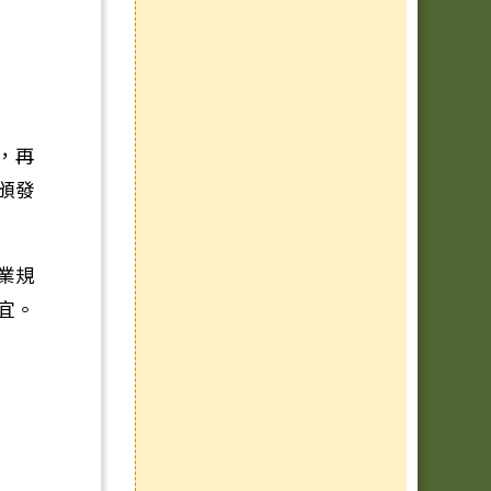
，再
頒發
業規
宜。