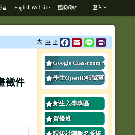
影音
English Website
舊版網站
登入
⏸
大
中
小
右邊區域內容
Google Classroom 登
入
學生OpenID帳號查
畫徵件
詢、重設密碼
新生入學專區
資優班
課後社團報名系統