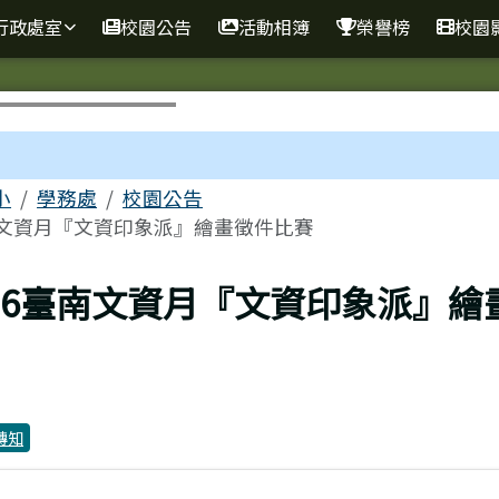
行政處室
校園公告
活動相簿
榮譽榜
校園
區域
小
學務處
校園公告
臺南文資月『文資印象派』繪畫徵件比賽
上頁
026臺南文資月『文資印象派』繪
轉知