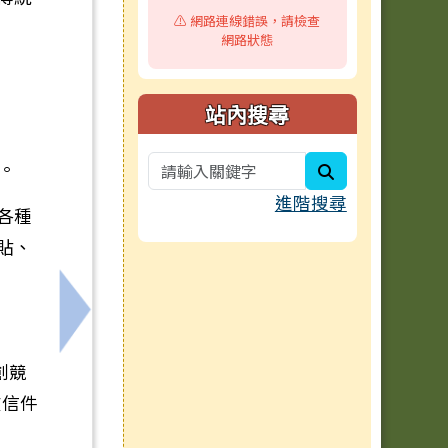
⚠️ 網路連線錯誤，請檢查
網路狀態
站內搜尋
式。
search
進階搜尋
各種
貼、
下一筆：<反詐騙宣導> 如遇到不明或可疑訊
創競
在信件