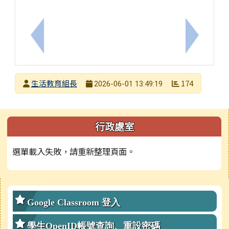
上一筆：教育部國民及學前教育署辦理115年度弘揚孝
下一筆：
發布者
生活教育組長
174
2026-06-01 13:49:19
發布日期
瀏覽次數
左邊區域內容
行政處室
選單載入失敗，請重新整理頁面。
右邊區域內容
Google Classroom 登入
學生OpenID帳號查詢、重設密碼