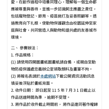
愛，在創作過程中培養同理心，理解每一個生命都
應被尊重與善待，並進一步認識飼主應盡之責任，
包括寵物登記、節育、疫苗施打及妥善照顧等。透
過教育向下扎根，使動物保護觀念由校園延伸至家
庭與社會，共同營造人與動物和諧共處的友善城市
環境。
二、 參賽辦法：
1. 作品規格：
(1) 請使用四開圖畫紙圖畫紙請自備 ，或親自至動
物防疫保護處忠義辦公室領取顏料及畫筆不拘。
(2) 將報名表請於
本處網站
下載公開資訊活動訊息
填妥後浮貼於畫紙背面。
2. 收件日期： 即日起至 11 5 年 7 月 3 1 日截止以
作品送達時間為準 ，逾期不受理。
3. 將作品於收件截止時間前， 將作品連同著作權歸