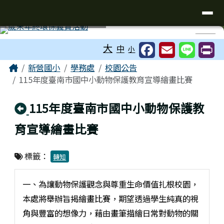
臺南市新營國小
導覽列
跳至主內容區
工具列
⏸
大
中
小
頁尾區域
主內容區域
Home
新營國小
學務處
校園公告
115年度臺南市國中小動物保護教育宣導繪畫比賽
回上頁
115年度臺南市國中小動物保護教
育宣導繪畫比賽
標籤：
轉知
一、為讓動物保護觀念與尊重生命價值扎根校園，
本處將舉辦旨揭繪畫比賽，期望透過學生純真的視
角與豐富的想像力，藉由畫筆描繪日常對動物的關