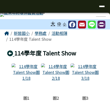
臺南市新營國小
導覽列
跳至主內容區
工具列
⏸
大
中
小
頁尾區域
主內容區域
Home
新營國小
學務處
活動相簿
114學年度 Talent Show
回上頁
114學年度 Talent Show
圖1
圖2
圖3