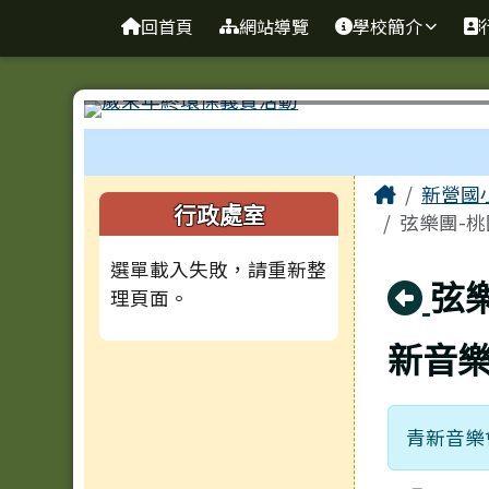
臺南市新營國小
導覽列
跳至主內容區
回首頁
網站導覽
學校簡介
工具列
頁尾區域
主內容
Home
新營國
左邊區域內容
行政處室
弦樂團-
選單載入失敗，請重新整
回
弦
理頁面。
新音
青新音樂