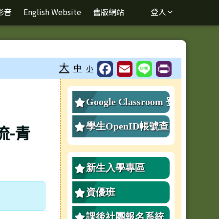
影音
English Website
舊版網站
登入
⏸
大
中
小
右邊區域內容
Google Classroom 登
入
學生OpenID帳號查
流-青
詢、重設密碼
新生入學專區
資優班
課後社團報名系統