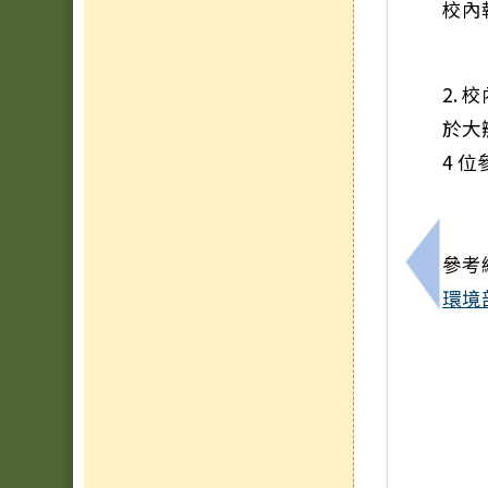
校內
2. 
於大
4 
參考
上一筆
環境