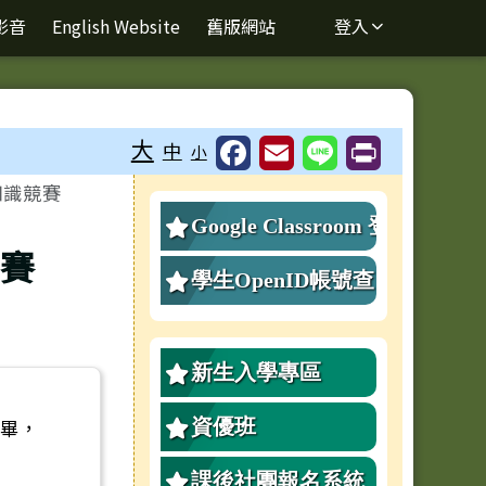
影音
English Website
舊版網站
登入
⏸
大
中
小
知識競賽
右邊區域內容
Google Classroom 登
競賽
入
學生OpenID帳號查
詢、重設密碼
新生入學專區
完畢，
資優班
課後社團報名系統