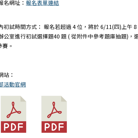
報名網址：
報名表單連結
校內初試時間方式： 報名若超過 4 位，將於 6/11(四)上午 8
辦公室進行初試選擇題40 題 ( 從附件中參考題庫抽題)，
位參賽。
網站：
：教育部於國立中山大學辦理115年度「修復式正義及創
部活動官網