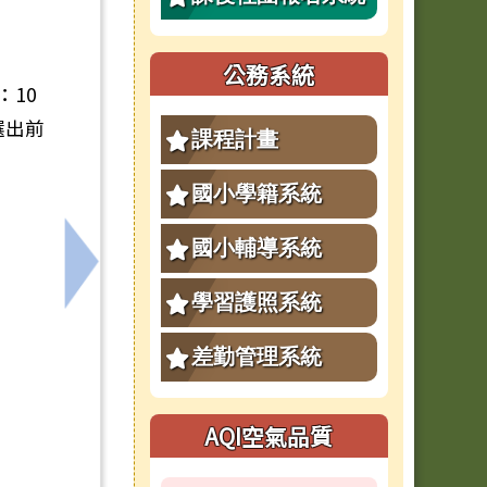
公務系統
：10
選出前
課程計畫
國小學籍系統
國小輔導系統
傷知情工作坊（北部場、中部場），歡迎報名
下一筆：社團法人台灣少年權益與福利促進聯
學習護照系統
差勤管理系統
AQI空氣品質