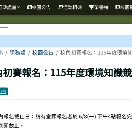
行政處室
校園公告
活動相簿
榮譽榜
校園
區域
小
學務處
校園公告
校內初賽報名：115年度環境
上頁
內初賽報名：115年度環境知識
公告
 校內報名截止日：請有意願報名者於 6/8(一) 下午4點報名
到即截止。