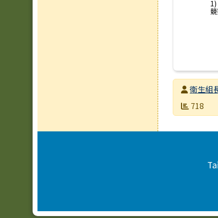
1
競
發布者
衛生組
發布日期
瀏覽次數
718
頁尾區域內容
Ta