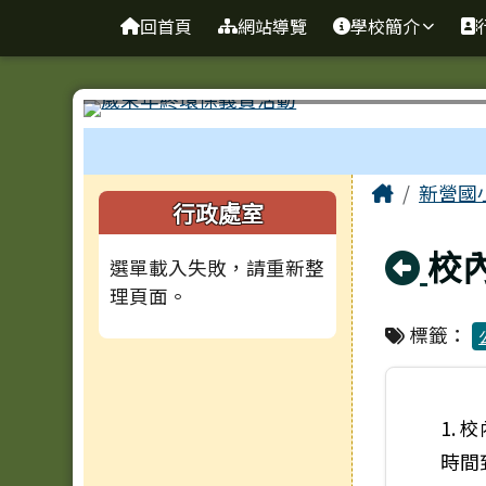
臺南市新營國小
導覽列
跳至主內容區
回首頁
網站導覽
學校簡介
工具列
頁尾區域
主內容
Home
新營國
左邊區域內容
行政處室
回
校
選單載入失敗，請重新整
理頁面。
標籤：
1.
時間