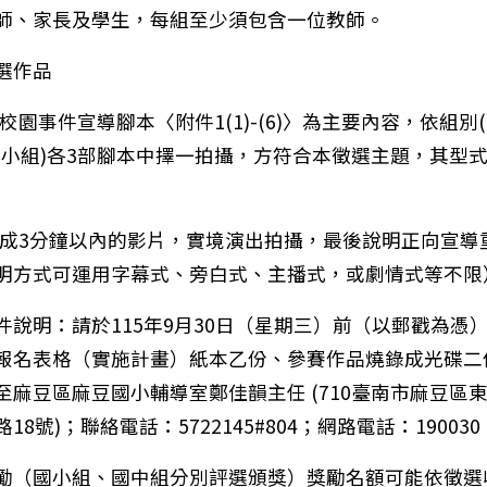
師、家長及學生，每組至少須包含一位教師。
徵選作品
)以校園事件宣導腳本〈附件1(1)-(6)〉為主要內容，依組別
國小組)各3部腳本中擇一拍攝，方符合本徵選主題，其型
)製成3分鐘以內的影片，實境演出拍攝，最後說明正向宣導
明方式可運用字幕式、旁白式、主播式，或劇情式等不限
 繳件說明：請於115年9月30日（星期三）前（以郵戳為憑
報名表格（實施計畫）紙本乙份、參賽作品燒錄成光碟二
：衛武營2026年「【武營大圖鑑】戲劇的多重宇宙」Pa
至麻豆區麻豆國小輔導室鄭佳韻主任 (710臺南市麻豆區
18號)；聯絡電話：5722145#804；網路電話：190030
 獎勵（國小組、國中組分別評選頒獎）獎勵名額可能依徵選