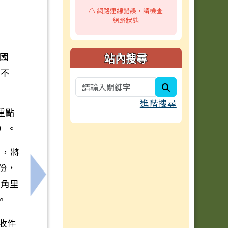
⚠️ 網路連線錯誤，請檢查
網路狀態
(國
站內搜尋
式不
search
進階搜尋
重點
）。
），將
份，
GamO線上遊戲平台任務，歡迎參加
下一筆：教育部辦理115年數位/網路性別暴力
東角里
。
收件