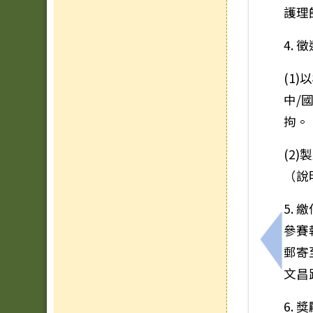
護理
4. 
(1
中/
拘。
(2
（說
5.
參賽
上一筆
郵寄
文昌路
6.