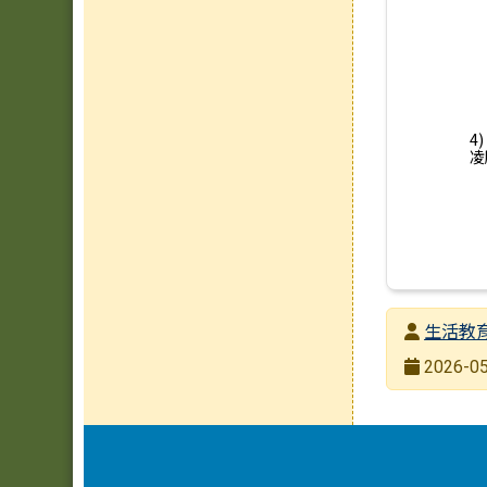
4
凌
發布者
生活教
發布日期
2026-05
瀏覽次數
頁尾區域內容