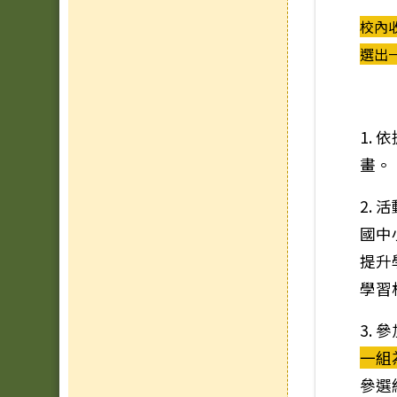
校內
選出
1.
畫。
2.
國中
提升
學習
3.
一組
參選