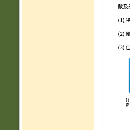
數及
(1
(2
(3
1
影