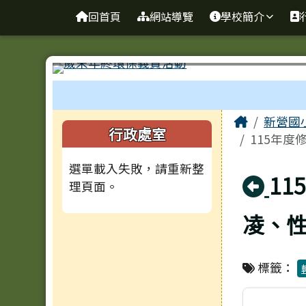
臺南市新營國小
導覽列
跳至主內容區
回首頁
網站導覽
學校簡介
工具列
頁尾區域
主內容
Home
新營國
左邊區域內容
行政處室
115年度
選單載入失敗，請重新整
回
1
理頁面。
凌、性
標籤：