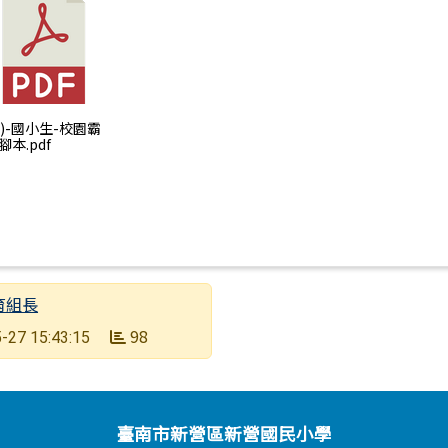
) )-國小生-校園霸
腳本.pdf
育組長
98
-27 15:43:15
臺南市新營區新營國民小學