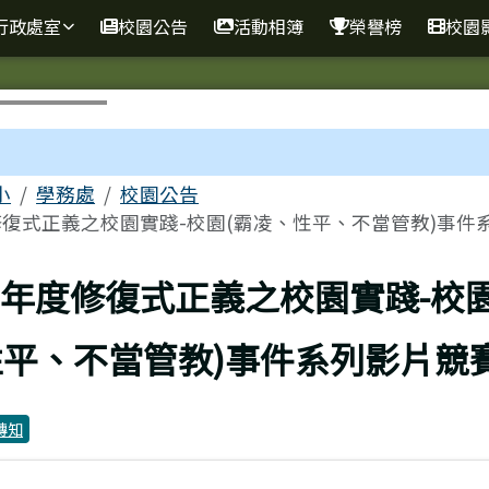
行政處室
校園公告
活動相簿
榮譽榜
校園
區域
小
學務處
校園公告
修復式正義之校園實踐-校園(霸凌、性平、不當管教)事件系.
上頁
15年度修復式正義之校園實踐-校園
平、不當管教)事件系列影片競
轉知