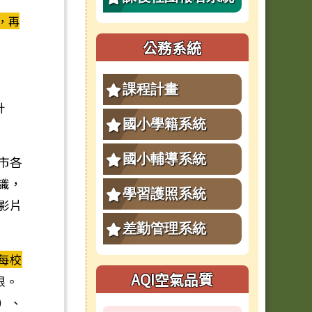
，再
公務系統
課程計畫
計
國小學籍系統
國小輔導系統
市各
識，
學習護照系統
影片
差勤管理系統
每校
AQI空氣品質
限。
）、