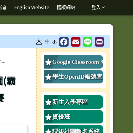
影音
English Website
舊版網站
登入
⏸
大
中
小
右邊區域內容
..
Google Classroom 登
入
學生OpenID帳號查
(霸
詢、重設密碼
賽
新生入學專區
資優班
課後社團報名系統