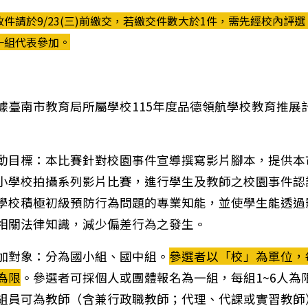
收件請於9/23(三)前繳交，若繳交件數大於1件，需先經校內評選
一組代表參加。
 依據臺南市教育局所屬學校115年度品德領航學校教育推展
 活動目標：本比賽針對校園事件宣導撰寫影片腳本，提供本
小學校拍攝系列影片比賽，進行學生及教師之校園事件認
學校積極初級預防行為問題的專業知能，並使學生能透過
相關法律知識，減少偏差行為之發生。
 參加對象：分為國小組、國中組。
參選者以「校」為單位，
為限
。參選者可採個人或團體報名為一組，每組1~6人為
組員可為教師（含兼行政職教師；代理、代課或實習教師