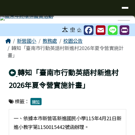
臺南市新營國小
導覽列
跳至主內容區
工具列
⏸
大
中
小
頁尾區域
主內容區域
Home
新營國小
教務處
校園公告
轉知「臺南市行動英語村新進村2026年夏令營實施計
畫」
回上頁
轉知「臺南市行動英語村新進村
2026年夏令營實施計畫」
標籤：
轉知
一、依據本市新營區新進國民小學115年4月21日新
進小教字第1150015442號函辦理。