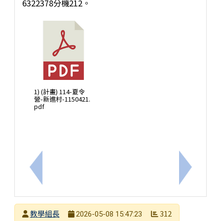
6322378分機212。
1) (計畫) 114-夏令
營-新進村-1150421.
pdf
上一筆：轉知本市海洋議題輔導團辦理「食魚教育學
下一筆：
發布者
教學組長
312
2026-05-08 15:47:23