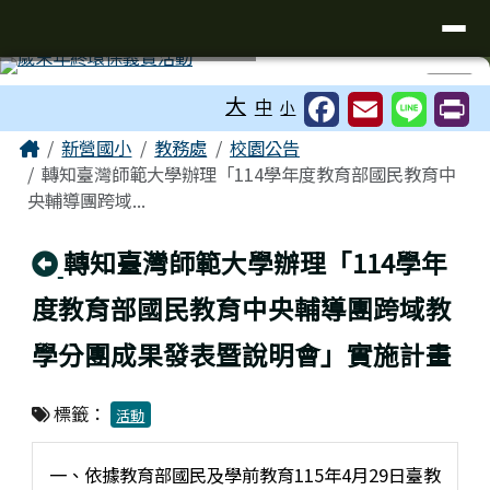
臺南市新營國小
導覽列
跳至主內容區
工具列
⏸
大
中
小
頁尾區域
主內容區域
Home
新營國小
教務處
校園公告
轉知臺灣師範大學辦理「114學年度教育部國民教育中
央輔導團跨域...
回上頁
轉知臺灣師範大學辦理「114學年
度教育部國民教育中央輔導團跨域教
學分團成果發表暨說明會」實施計畫
標籤：
活動
一、依據教育部國民及學前教育115年4月29日臺教