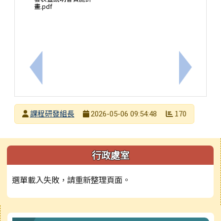
畫.pdf
上一筆：115學年度學習扶助國小師資8小時及18小
下一筆：
發布者
課程研發組長
170
2026-05-06 09:54:48
發布日期
瀏覽次數
左邊區域內容
行政處室
選單載入失敗，請重新整理頁面。
右邊區域內容