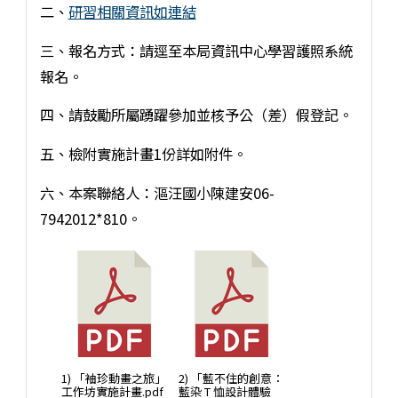
二、
研習相關資訊如連結
三、報名方式：請逕至本局資訊中心學習護照系統
報名。
四、請鼓勵所屬踴躍參加並核予公（差）假登記。
五、檢附實施計畫1份詳如附件。
六、本案聯絡人：漚汪國小陳建安06-
7942012*810。
1) 「袖珍動畫之旅」
2) 「藍不住的創意：
工作坊實施計畫.pdf
藍染 T 恤設計體驗