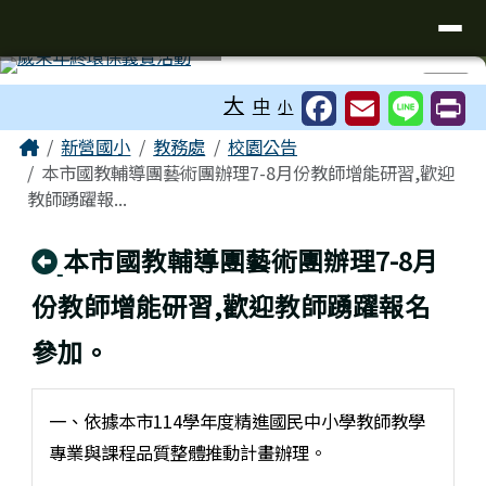
臺南市新營國小
導覽列
跳至主內容區
工具列
⏸
大
中
小
頁尾區域
主內容區域
Home
新營國小
教務處
校園公告
本市國教輔導團藝術團辦理7-8月份教師增能研習,歡迎
教師踴躍報...
回上頁
本市國教輔導團藝術團辦理7-8月
份教師增能研習,歡迎教師踴躍報名
參加。
一、依據本市114學年度精進國民中小學教師教學
專業與課程品質整體推動計畫辦理。