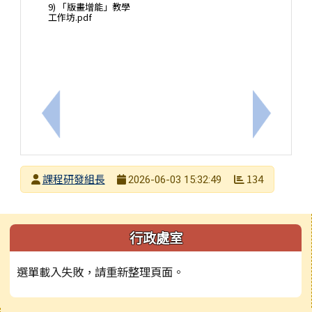
9) 「版畫增能」教學
工作坊.pdf
上一筆：國立屏東大學辦理115學年度偏遠地區學校
下一筆：
發布者
課程研發組長
134
2026-06-03 15:32:49
發布日期
瀏覽次數
左邊區域內容
行政處室
選單載入失敗，請重新整理頁面。