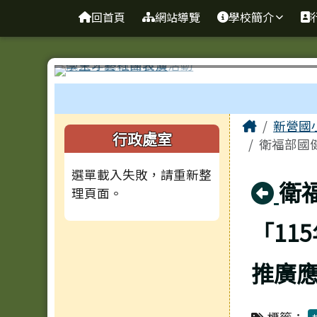
臺南市新營國小
導覽列
跳至主內容區
回首頁
網站導覽
學校簡介
工具列
頁尾區域
主內容
Home
新營國
左邊區域內容
行政處室
衛福部國健
選單載入失敗，請重新整
回
衛
理頁面。
「11
推廣