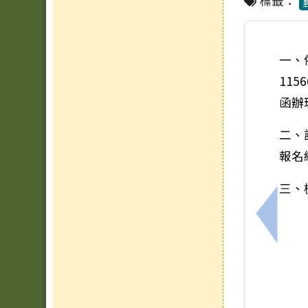
標籤：
一、
115
函辦
二、
報名
三、
上一筆