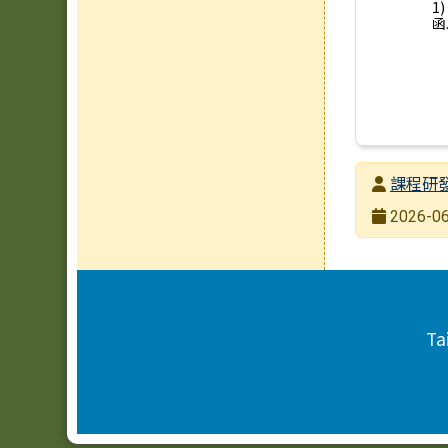
1
函.
發布者
課程研
發布日期
2026-06
瀏覽次數
頁尾區域內容
Ta