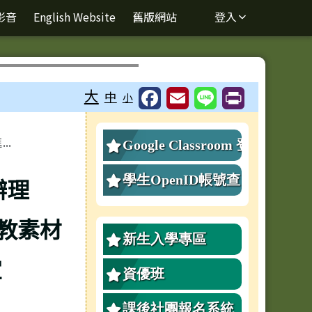
影音
English Website
舊版網站
登入
⏸
大
中
小
右邊區域內容
.
Google Classroom 登
入
學生OpenID帳號查
辦理
詢、重設密碼
教素材
新生入學專區
宜
資優班
課後社團報名系統