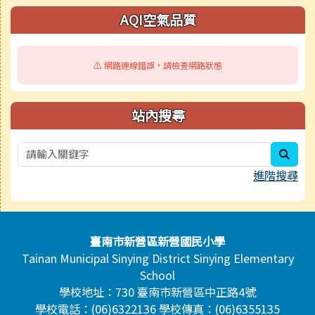
AQI空氣品質
⚠️ 網路連線錯誤，請檢查網路狀態
站內搜尋
sear
進階搜尋
頁尾區域內容
臺南市新營區新營國民小學
Tainan Municipal Sinying District Sinying Elementary
School
學校地址：730 臺南市新營區中正路4號
學校電話：(06)6322136 學校傳真：(06)6355135