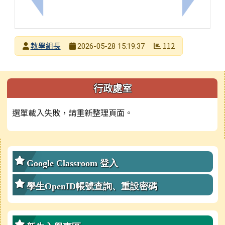
上一筆：教育部「教育家」網站115年度徵件活動，
下一筆：轉
發布者
教學組長
112
2026-05-28 15:19:37
發布日期
瀏覽次數
左邊區域內容
行政處室
選單載入失敗，請重新整理頁面。
右邊區域內容
Google Classroom 登入
學生OpenID帳號查詢、重設密碼