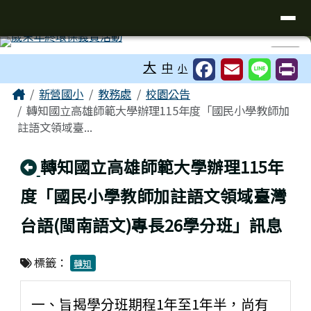
臺南市新營國小
導覽列
跳至主內容區
工具列
⏸
大
中
小
頁尾區域
主內容區域
Home
新營國小
教務處
校園公告
轉知國立高雄師範大學辦理115年度「國民小學教師加
註語文領域臺...
回上頁
轉知國立高雄師範大學辦理115年
度「國民小學教師加註語文領域臺灣
台語(閩南語文)專長26學分班」訊息
標籤：
轉知
一、旨揭學分班期程1年至1年半，尚有