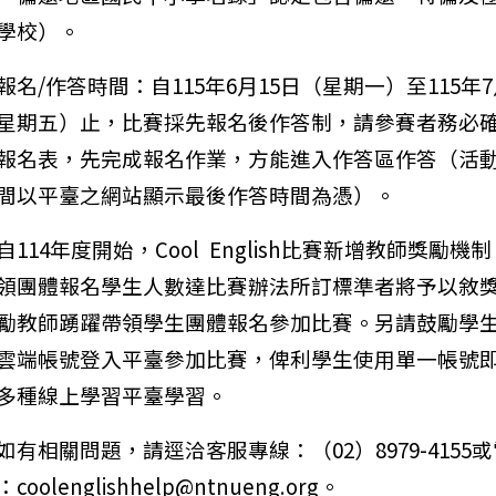
學校）。
報名/作答時間：自115年6月15日（星期一）至115年7
星期五）止，比賽採先報名後作答制，請參賽者務必
報名表，先完成報名作業，方能進入作答區作答（活
：轉知國立高雄師範大學辦理115年度「國民小學教師加註
間以平臺之網站顯示最後作答時間為憑）。
自114年度開始，Cool English比賽新增教師獎勵機
領團體報名學生人數達比賽辦法所訂標準者將予以敘
勵教師踴躍帶領學生團體報名參加比賽。另請鼓勵學
雲端帳號登入平臺參加比賽，俾利學生使用單一帳號
多種線上學習平臺學習。
如有相關問題，請逕洽客服專線：（02）8979-4155
coolenglishhelp@ntnueng.org。