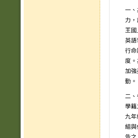
一、
力，
王國
英語
行命
度。
加強
動。
二、
學籍
九年
組與
告之