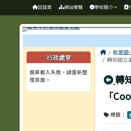
臺南市新營國小
導覽列
跳至主內容區
回首頁
網站導覽
學校簡介
工具列
頁尾區域
主內容
Home
新營國
左邊區域內容
行政處室
轉知國立臺
選單載入失敗，請重新整
回
轉
理頁面。
「Coo
標籤：