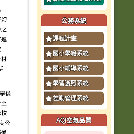
能
奇幻
公務系統
中之
容進
課程計畫
程
國小學籍系統
素材
活
國小輔導系統
學習護照系統
升學後
差勤管理系統
七至
學校
AQI空氣品質
度公
極偏