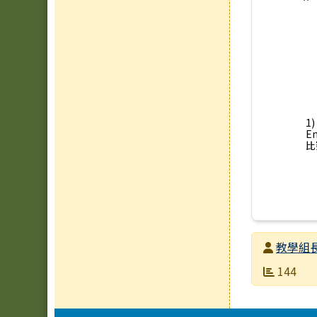
1
E
比
發布者
教學組
發布日期
瀏覽次數
144