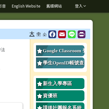
影音
English Website
舊版網站
登入
⏸
大
中
小
右邊區域內容
辦法
Google Classroom 登
入
學生OpenID帳號查
度
詢、重設密碼
新生入學專區
資優班
課後社團報名系統