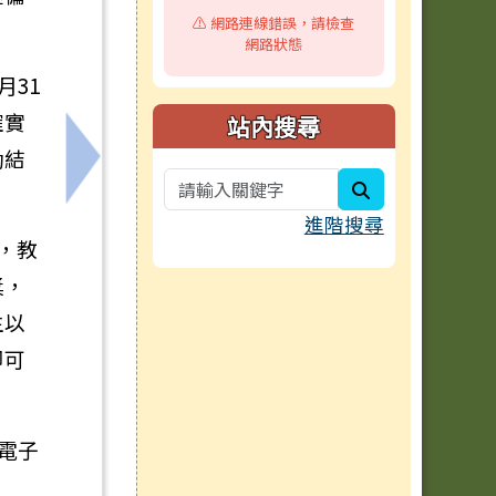
⚠️ 網路連線錯誤，請檢查
網路狀態
月31
確實
站內搜尋
動結
語文領域臺灣台語(閩南語文)專長26學分班」訊息
下一筆：教育部委請臺北市立大學辦理「115
search
進階搜尋
制，教
獎，
生以
即可
或電子