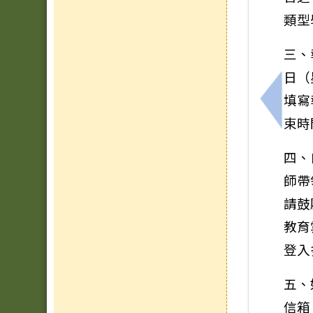
類型
三、
日（
填寫
上一筆
束時
四、
師帶
請鼓
教育
登入
五、
信箱：