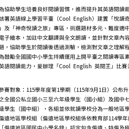
為協助學生培養良好閱讀習慣，進而提升其英語閱讀
該署英語線上學習平臺（Cool English）建置「悅讀
」及「神奇悅讀之旅」專區，挑選題材多元、難度適
電子繪本，加註中文翻譯與全文朗讀，並針對文章內
題，協助學生於閱讀後透過測驗，檢測對文章之理解
為鼓勵全國國中小學生持續運用上開平臺之閱讀專區
英語閱讀能力，爰辦理「Cool English 英閱王」比賽
參賽對象：115學年度第1學期（115年9月1日）公布
之全國公私立國小三至六年級學生（國小組）及國中
級學生（國中組），各組並依就讀學校分為一般地區
偏遠地區學校組（偏遠地區學校組係依教育部114學年
「偏遠地區國民中小學名錄」認定包含偏遠、特偏及